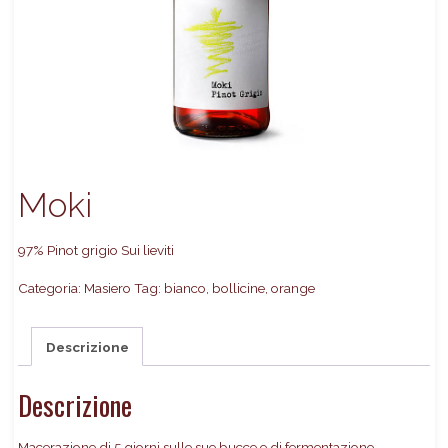
Moki
97% Pinot grigio Sui lieviti
Categoria:
Masiero
Tag:
bianco
,
bollicine
,
orange
Descrizione
Descrizione
Macerazione di 5 giorni sulle sue bucce e di fermentazione