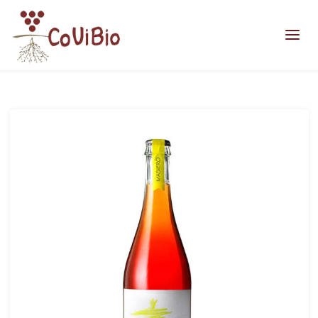
Home
Moki
CANTINA_MASIERO_MOKI_vini