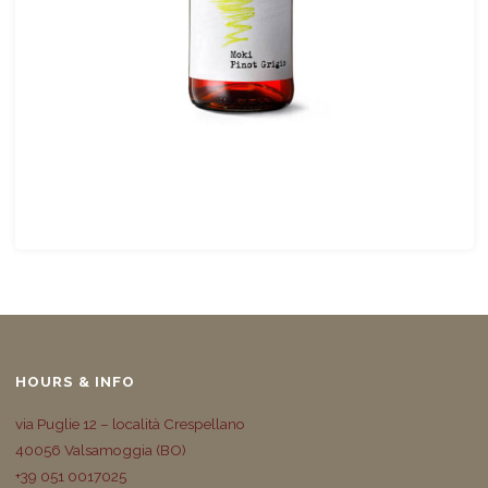
HOURS & INFO
via Puglie 12 – località Crespellano
40056 Valsamoggia (BO)
+39 051 0017025